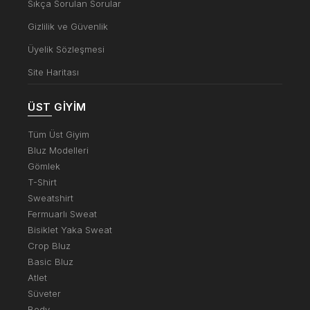
Sıkça Sorulan Sorular
Gizlilik ve Güvenlik
Üyelik Sözleşmesi
Site Haritası
ÜST GIYIM
Tüm Üst Giyim
Bluz Modelleri
Gömlek
T-Shirt
Sweatshirt
Fermuarlı Sweat
Bisiklet Yaka Sweat
Crop Bluz
Basic Bluz
Atlet
Süveter
Body