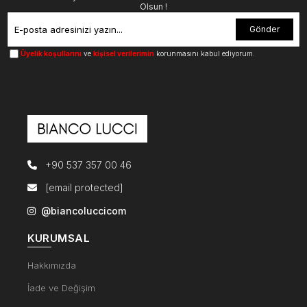
Olsun !
Gönder
Üyelik koşullarını
ve
kişisel verilerimin
korunmasını kabul ediyorum.
+90 537 357 00 46
[email protected]
@biancoluccicom
KURUMSAL
Hakkımızda
İade ve Değişim