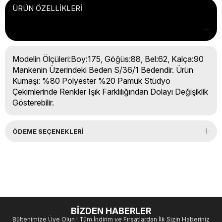
ÜRÜN ÖZELLIKLERI
Modelin Ölçüleri:Boy:175, Göğüs:88, Bel:62, Kalça:90
Mankenin Üzerindeki Beden S/36/1 Bedendir. Ürün
Kumaşı: %80 Polyester %20 Pamuk Stüdyo
Çekimlerinde Renkler Işık Farklılığından Dolayı Değişiklik
Gösterebilir.
ÖDEME SEÇENEKLERI
BİZDEN HABERLER
Bültenimize Üye Olun ! Tüm İndirim ve Fırsatlardan İlk Sizin Haberiniz