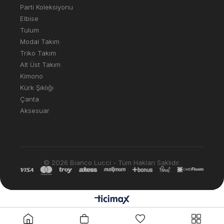
Parti Koleksiyonu
Elbise
Tulum
Modal Takım
Triko Takım
Alt Üst Takım
Kimono
Kürk Şıklığı
Çanta
Aksesuar
© 2026 Bianco Lucci - Tüm Hakları Saklıdır.