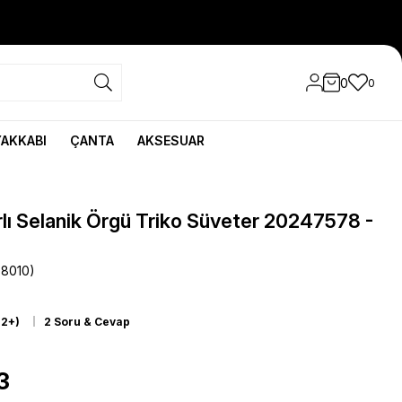
0
0
YAKKABI
ÇANTA
AKSESUAR
lı Selanik Örgü Triko Süveter 20247578 -
8010)
12+)
2 Soru & Cevap
3