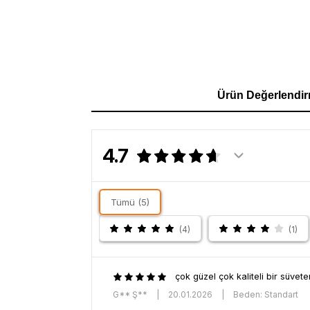
Ürün Değerlendir
4.7
Tümü (5)
(4)
(1)
çok güzel çok kaliteli bir süveter
G** Ş**
|
20.01.2026
|
Beden: Standart