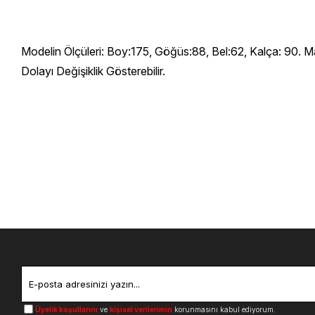
Modelin Ölçüleri: Boy:175, Göğüs:88, Bel:62, Kalça: 90. M
Dolayı Değişiklik Gösterebilir.
Üyelik koşullarını
ve
kişisel verilerimin
korunmasını kabul ediyorum.