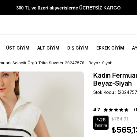
300 TL ve üzeri alışverişlerde ÜCRETSİZ KARGO
1000 TL ve üzeri alışverişlerde 150 TL İNDİRİM
Yeni sezon ürünlerini hemen keşfedin
ÜST GİYİM
ALT GİYİM
DIŞ GİYİM
ERKEK GİYİM
A
300 TL ve üzeri alışverişlerde ÜCRETSİZ KARGO
rmuarlı Selanik Örgü Triko Süveter 20247578 - Beyaz-Siyah
1000 TL ve üzeri alışverişlerde 150 TL İNDİRİM
Kadın Fermuar
Beyaz-Siyah
Stok Kodu
(2024757
4.7
(
₺784,91
28
%
İndirim
₺565,1