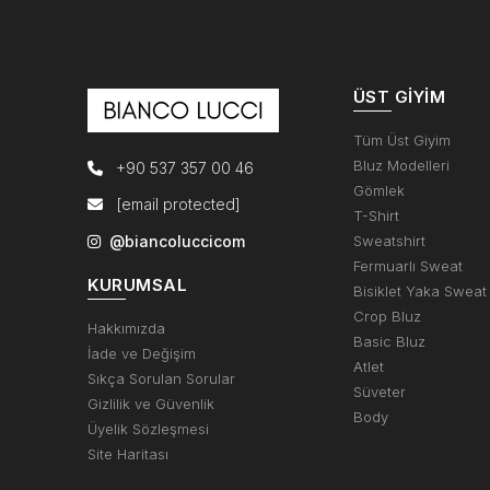
ÜST GIYIM
Tüm Üst Giyim
Bluz Modelleri
+90 537 357 00 46
Gömlek
[email protected]
T-Shirt
@biancoluccicom
Sweatshirt
Fermuarlı Sweat
KURUMSAL
Bisiklet Yaka Sweat
Crop Bluz
Hakkımızda
Basic Bluz
İade ve Değişim
Atlet
Sıkça Sorulan Sorular
Süveter
Gizlilik ve Güvenlik
Body
Üyelik Sözleşmesi
Site Haritası