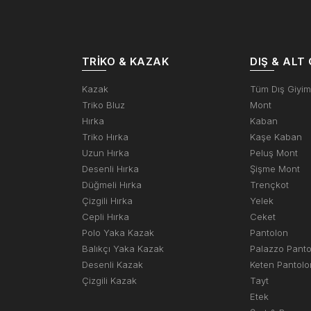
TRIKO & KAZAK
DIŞ & ALT 
Kazak
Tüm Dış Giyi
Triko Bluz
Mont
Hırka
Kaban
Triko Hırka
Kaşe Kaban
Uzun Hırka
Peluş Mont
Desenli Hırka
Şişme Mont
Düğmeli Hırka
Trençkot
Çizgili Hırka
Yelek
Cepli Hırka
Ceket
Polo Yaka Kazak
Pantolon
Balıkçı Yaka Kazak
Palazzo Pant
Desenli Kazak
Keten Pantolo
Çizgili Kazak
Tayt
Etek