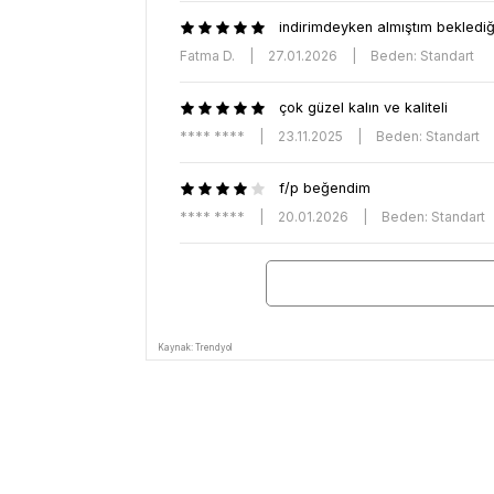
indirimdeyken almıştım bekledi
Fatma D.
|
27.01.2026
|
Beden: Standart
çok güzel kalın ve kaliteli
**** ****
|
23.11.2025
|
Beden: Standart
f/p beğendim
**** ****
|
20.01.2026
|
Beden: Standart
Kaynak: Trendyol