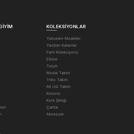
GIYIM
KOLEKSIYONLAR
m
Yükselen Modeller
Yazdan Kalanlar
Parti Koleksiyonu
Elbise
Tulum
Modal Takım
Triko Takım
Alt Üst Takım
Kimono
Kürk Şıklığı
olon
Çanta
n
Aksesuar