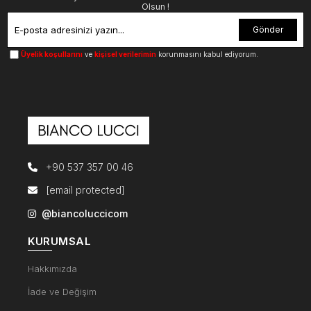
Olsun !
Gönder
Üyelik koşullarını
ve
kişisel verilerimin
korunmasını kabul ediyorum.
+90 537 357 00 46
[email protected]
@biancoluccicom
KURUMSAL
Hakkımızda
İade ve Değişim