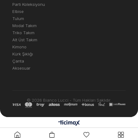
Parti Koleksiyonu
Elbise
Tulum
Modal Takım
Triko Takım
Alt Üst Takım
Kimono
Kürk Şıklığı
Çanta
Aksesuar
© 2026 Bianco Lucci - Tüm Hakları Saklıdır.