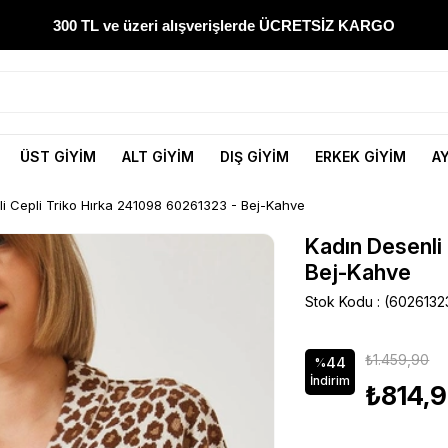
300 TL ve üzeri alışverişlerde ÜCRETSİZ KARGO
1000 TL ve üzeri alışverişlerde 150 TL İNDİRİM
Yeni sezon ürünlerini hemen keşfedin
ÜST GİYİM
ALT GİYİM
DIŞ GİYİM
ERKEK GİYİM
A
300 TL ve üzeri alışverişlerde ÜCRETSİZ KARGO
i Cepli Triko Hırka 241098 60261323 - Bej-Kahve
1000 TL ve üzeri alışverişlerde 150 TL İNDİRİM
Kadın Desenli
Bej-Kahve
Stok Kodu
(6026132
₺1.459,90
44
%
İndirim
₺814,