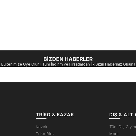
BİZDEN HABERLER
Bültenimize Üye Olun ! Tüm İndirim ve Fırsatlardan İlk Sizin Haberiniz Olsun !
TRIKO & KAZAK
DIŞ & ALT 
Kazak
Tüm Dış Giyi
Triko Bluz
Mont