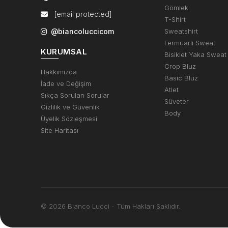
Gömlek
[email protected]
T-Shirt
@biancoluccicom
Sweatshirt
Fermuarlı Sweat
KURUMSAL
Bisiklet Yaka Sweat
Crop Bluz
Hakkımızda
Basic Bluz
İade ve Değişim
Atlet
Sıkça Sorulan Sorular
Süveter
Gizlilik ve Güvenlik
Body
Üyelik Sözleşmesi
Site Haritası
© 2026 Bianco Lucci - Tüm Hakları Saklıdır.