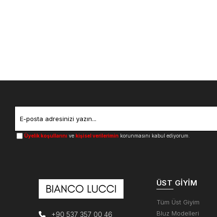
Üyelik koşullarını
ve
kişisel verilerimin
korunmasını kabul ediyorum.
ÜST GIYIM
Tüm Üst Giyim
Bluz Modelleri
+90 537 357 00 46