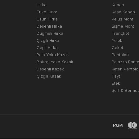
Hırka
Kaban
Triko Hırka
Kaşe Kaban
Uzun Hırka
Peluş Mont
Desenli Hırka
Şişme Mont
Düğmeli Hırka
Trençkot
Çizgili Hırka
Yelek
Cepli Hırka
Ceket
Polo Yaka Kazak
Pantolon
Balıkçı Yaka Kazak
Palazzo Pant
Desenli Kazak
Keten Pantolo
Çizgili Kazak
Tayt
Etek
Şort & Bermu