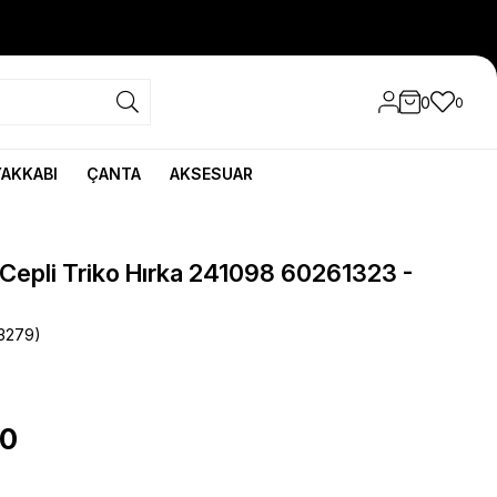
0
0
YAKKABI
ÇANTA
AKSESUAR
 Cepli Triko Hırka 241098 60261323 -
3279)
90