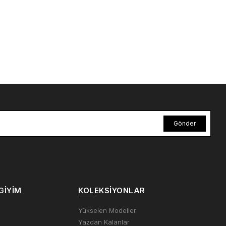
Gönder
GIYIM
KOLEKSIYONLAR
m
Yükselen Modeller
Yazdan Kalanlar