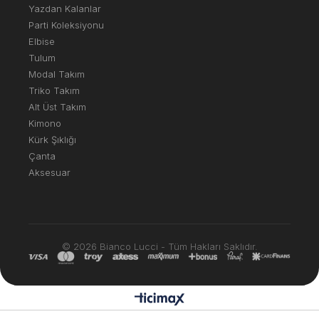
Yazdan Kalanlar
Parti Koleksiyonu
Elbise
Tulum
Modal Takım
Triko Takım
Alt Üst Takım
Kimono
Kürk Şıklığı
Çanta
Aksesuar
© 2026 Bianco Lucci - Tüm Hakları Saklıdır.