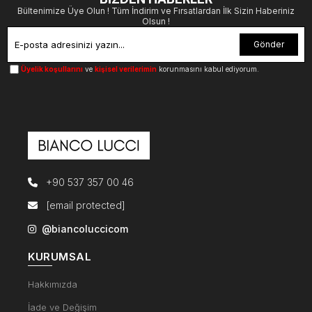
Bültenimize Üye Olun ! Tüm İndirim ve Fırsatlardan İlk Sizin Haberiniz
Olsun !
Gönder
Üyelik koşullarını
ve
kişisel verilerimin
korunmasını kabul ediyorum.
+90 537 357 00 46
[email protected]
@biancoluccicom
KURUMSAL
Hakkımızda
İade ve Değişim