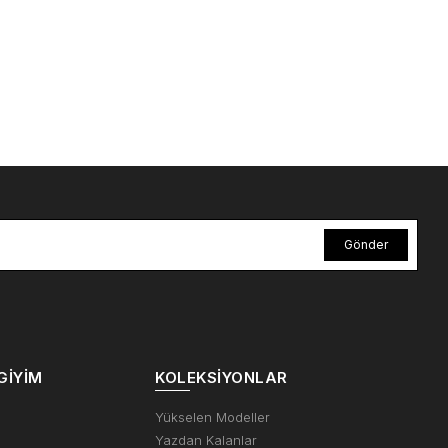
Gönder
GIYIM
KOLEKSIYONLAR
m
Yükselen Modeller
Yazdan Kalanlar