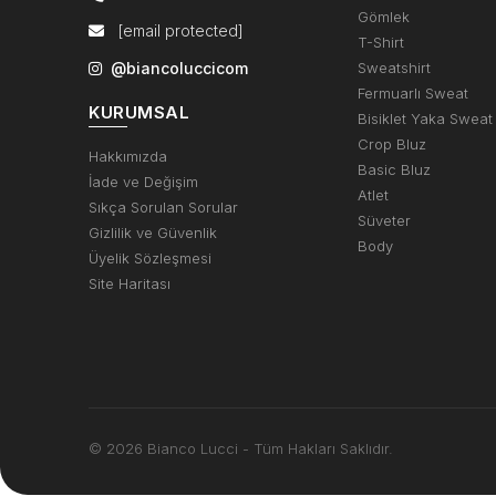
Gömlek
[email protected]
T-Shirt
@biancoluccicom
Sweatshirt
Fermuarlı Sweat
KURUMSAL
Bisiklet Yaka Sweat
Crop Bluz
Hakkımızda
Basic Bluz
İade ve Değişim
Atlet
Sıkça Sorulan Sorular
Süveter
Gizlilik ve Güvenlik
Body
Üyelik Sözleşmesi
Site Haritası
© 2026 Bianco Lucci - Tüm Hakları Saklıdır.