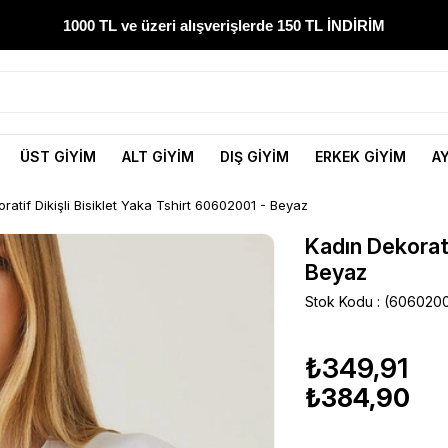
1000 TL ve üzeri alışverişlerde 150 TL İNDİRİM
300 TL ve üzeri alışverişlerde ÜCRETSİZ KARGO
1000 TL ve üzeri alışverişlerde 150 TL İNDİRİM
ÜST GİYİM
ALT GİYİM
DIŞ GİYİM
ERKEK GİYİM
A
Yeni sezon ürünlerini hemen keşfedin
ratif Dikişli Bisiklet Yaka Tshirt 60602001 - Beyaz
300 TL ve üzeri alışverişlerde ÜCRETSİZ KARGO
Kadın Dekorati
1000 TL ve üzeri alışverişlerde 150 TL İNDİRİM
Beyaz
Stok Kodu
(6060200
₺349,91
₺384,90