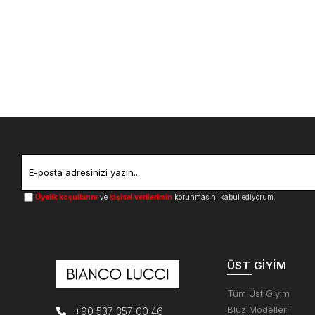
Üyelik koşullarını
ve
kişisel verilerimin
korunmasını kabul ediyorum.
ÜST GIYIM
Tüm Üst Giyim
Bluz Modelleri
+90 537 357 00 46