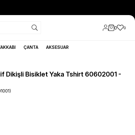
0
0
YAKKABI
ÇANTA
AKSESUAR
f Dikişli Bisiklet Yaka Tshirt 60602001 -
1001)