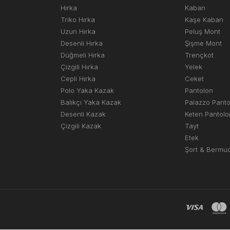
Hırka
Kaban
Triko Hırka
Kaşe Kaban
Uzun Hırka
Peluş Mont
Desenli Hırka
Şişme Mont
Düğmeli Hırka
Trençkot
Çizgili Hırka
Yelek
Cepli Hırka
Ceket
Polo Yaka Kazak
Pantolon
Balıkçı Yaka Kazak
Palazzo Pant
Desenli Kazak
Keten Pantolo
Çizgili Kazak
Tayt
Etek
Şort & Bermu