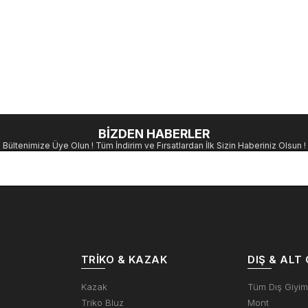
BİZDEN HABERLER
Bültenimize Üye Olun ! Tüm İndirim ve Fırsatlardan İlk Sizin Haberiniz Olsun !
TRIKO & KAZAK
DIŞ & ALT 
Kazak
Tüm Dış Giyi
Triko Bluz
Mont