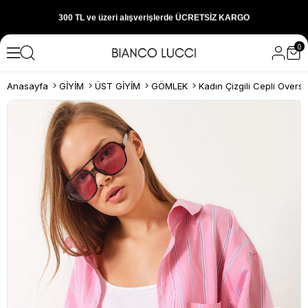
300 TL ve üzeri alışverişlerde ÜCRETSİZ KARGO
0
1000 TL ve üzeri alışverişlerde 150 TL İNDİRİM
Anasayfa
GİYİM
ÜST GİYİM
GÖMLEK
Yeni sezon ürünlerini hemen keşfedin
300 TL ve üzeri alışverişlerde ÜCRETSİZ KARGO
1000 TL ve üzeri alışverişlerde 150 TL İNDİRİM