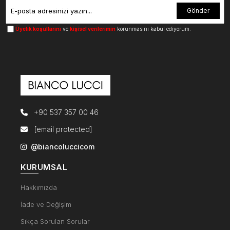
Gönder
Üyelik koşullarını
ve
kişisel verilerimin
korunmasını kabul ediyorum.
+90 537 357 00 46
[email protected]
@biancoluccicom
KURUMSAL
Hakkımızda
İade ve Değişim
Sıkça Sorulan Sorular