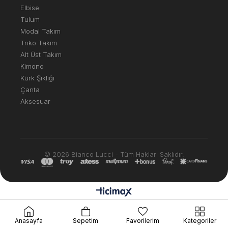
Elbise
Tulum
Modal Takım
Triko Takım
Alt Üst Takım
Kimono
Kürk Şıklığı
Çanta
Aksesuar
© 2026 Bianco Lucci - Tüm Hakları Saklıdır.
Anasayfa
Sepetim
Favorilerim
Kategoriler