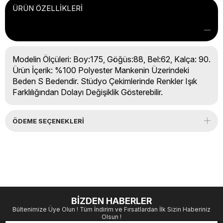
ÜRÜN ÖZELLIKLERI
Modelin Ölçüleri: Boy:175, Göğüs:88, Bel:62, Kalça: 90.
Ürün İçerik: %100 Polyester Mankenin Üzerindeki
Beden S Bedendir. Stüdyo Çekimlerinde Renkler Işık
Farklılığından Dolayı Değişiklik Gösterebilir.
ÖDEME SEÇENEKLERI
BİZDEN HABERLER
Bültenimize Üye Olun ! Tüm İndirim ve Fırsatlardan İlk Sizin Haberiniz
Olsun !