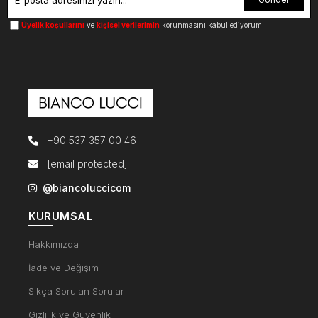
Üyelik koşullarını
ve
kişisel verilerimin
korunmasını kabul ediyorum.
+90 537 357 00 46
[email protected]
@biancoluccicom
KURUMSAL
Hakkımızda
İade ve Değişim
Sıkça Sorulan Sorular
Gizlilik ve Güvenlik