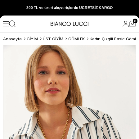
300 TL ve üzeri alışverişlerde ÜCRETSİZ KARGO
0
1000 TL ve üzeri alışverişlerde 150 TL İNDİRİM
Anasayfa
GİYİM
ÜST GİYİM
GÖMLEK
Kadın Çizgili Basic Göml
Yeni sezon ürünlerini hemen keşfedin
300 TL ve üzeri alışverişlerde ÜCRETSİZ KARGO
1000 TL ve üzeri alışverişlerde 150 TL İNDİRİM