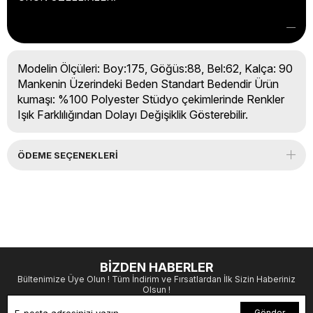
Modelin Ölçüleri: Boy:175, Göğüs:88, Bel:62, Kalça: 90
Mankenin Üzerindeki Beden Standart Bedendir Ürün
kumaşı: %100 Polyester Stüdyo çekimlerinde Renkler
Işık Farklılığından Dolayı Değişiklik Gösterebilir.
ÖDEME SEÇENEKLERI
BİZDEN HABERLER
Bültenimize Üye Olun ! Tüm İndirim ve Fırsatlardan İlk Sizin Haberiniz
Olsun !
Gönder