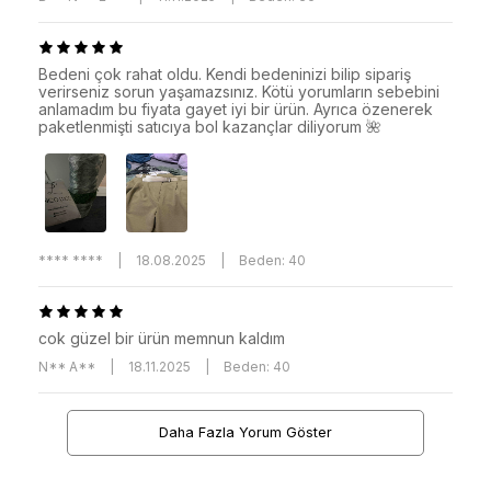
Bedeni çok rahat oldu. Kendi bedeninizi bilip sipariş
verirseniz sorun yaşamazsınız. Kötü yorumların sebebini
anlamadım bu fiyata gayet iyi bir ürün. Ayrıca özenerek
paketlenmişti satıcıya bol kazançlar diliyorum 🌺
**** ****
|
18.08.2025
|
Beden: 40
cok güzel bir ürün memnun kaldım
N** A**
|
18.11.2025
|
Beden: 40
Daha Fazla Yorum Göster