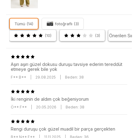
Tümü (14)
fotoğraflı (3)
(10)
(3)
Aşırı aşırı güzel dokusu duruşu tavsiye ederim tereddüt
etmeye gerek bile yok
F** B**
|
29.08.2025
|
Beden: 38
İki renginin de aldım çok beğeniyorum
Ö** F**
|
20.05.2026
|
Beden: 38
Rengi duruşu çok güzel muadil bir parça gerçekten
B** N** E**
|
11.11.2025
|
Beden: 36