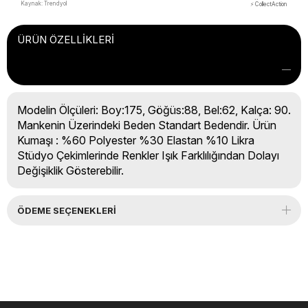
Kaynak: Trendyol
⚡ CollectAction
ÜRÜN ÖZELLIKLERI
Modelin Ölçüleri: Boy:175, Göğüs:88, Bel:62, Kalça: 90.
Mankenin Üzerindeki Beden Standart Bedendir. Ürün
Kumaşı : %60 Polyester %30 Elastan %10 Likra
Stüdyo Çekimlerinde Renkler Işık Farklılığından Dolayı
Değişiklik Gösterebilir.
ÖDEME SEÇENEKLERI