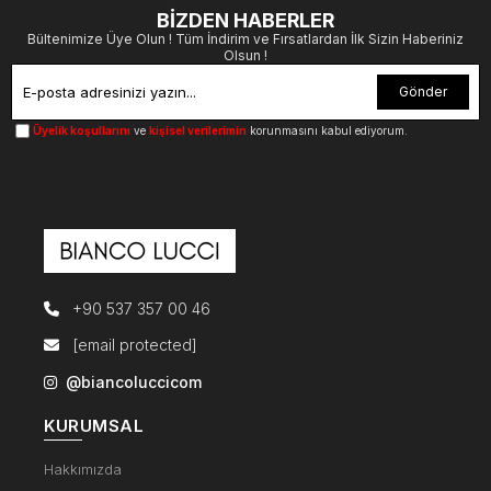
BİZDEN HABERLER
Bültenimize Üye Olun ! Tüm İndirim ve Fırsatlardan İlk Sizin Haberiniz
Olsun !
Gönder
Üyelik koşullarını
ve
kişisel verilerimin
korunmasını kabul ediyorum.
+90 537 357 00 46
[email protected]
@biancoluccicom
KURUMSAL
Hakkımızda