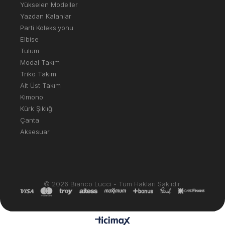
Yükselen Modeller
Yazdan Kalanlar
Parti Koleksiyonu
Elbise
Tulum
Modal Takım
Triko Takım
Alt Üst Takım
Kimono
Kürk Şıklığı
Çanta
Aksesuar
© 2026 Bianco Lucci - Tüm Hakları Saklıdır.