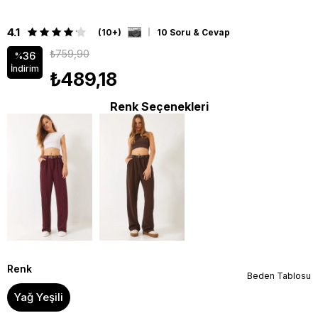
4.1
(10+)
10 Soru & Cevap
₺759,90
36
%
İndirim
₺489,18
Renk Seçenekleri
Renk
Beden Tablosu
Yağ Yeşili