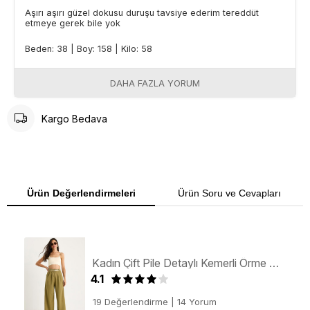
Aşırı aşırı güzel dokusu duruşu tavsiye ederim tereddüt
etmeye gerek bile yok
Beden: 38
|
Boy: 158
|
Kilo: 58
DAHA FAZLA YORUM
Kargo Bedava
Ürün Değerlendirmeleri
Ürün Soru ve Cevapları
Kadın Çift Pile Detaylı Kemerli Örme Pantolon 3851 60261449 - Yağ Yeşili
4.1
19 Değerlendirme
|
14 Yorum