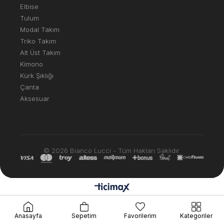
Elbise
Tulum
Modal Takım
Triko Takım
Alt Üst Takım
Kimono
Kürk Şıklığı
Çanta
Aksesuar
© 2026 Bianco Lucci - Tüm Hakları Saklıdır.
Anasayfa
Sepetim
Favorilerim
Kategoriler