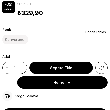
₺654,90
50
%
İndirim
₺329,90
Renk
Beden Tablosu
Kahverengi
Adet
Kargo Bedava