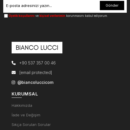
Gönder
Üyelik koşullarını
ve
kişisel verilerimin
korunmasını kabul ediyorum.
+90 537 357 00 46
[email protected]
@biancoluccicom
KURUMSAL
Hakkımızda
İade ve Değişim
Sıkça Sorulan Sorular