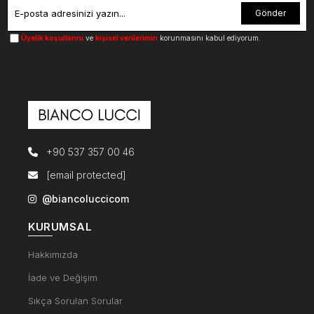
Gönder
Üyelik koşullarını
ve
kişisel verilerimin
korunmasını kabul ediyorum.
+90 537 357 00 46
[email protected]
@biancoluccicom
KURUMSAL
Hakkımızda
İade ve Değişim
Sıkça Sorulan Sorular