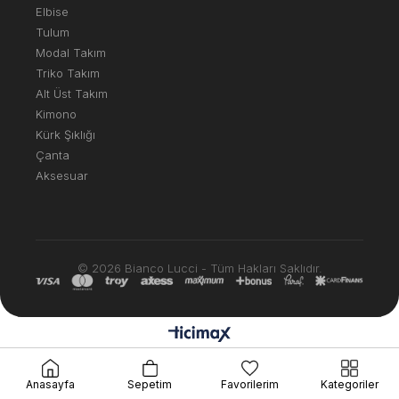
Elbise
Tulum
Modal Takım
Triko Takım
Alt Üst Takım
Kimono
Kürk Şıklığı
Çanta
Aksesuar
© 2026 Bianco Lucci - Tüm Hakları Saklıdır.
Anasayfa
Sepetim
Favorilerim
Kategoriler