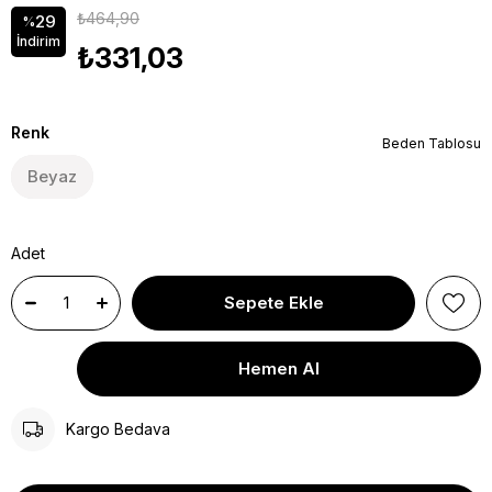
₺464,90
29
%
İndirim
₺331,03
Renk
Beden Tablosu
Beyaz
Adet
Kargo Bedava