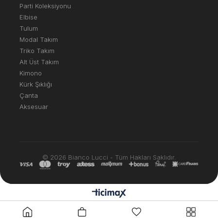
Parti Koleksiyonu
Elbise
Tulum
Modal Takım
Triko Takım
Alt Üst Takım
Kimono
Kürk Şıklığı
Çanta
Aksesuar
© 2026 Bianco Lucci - Tüm Hakları Saklıdır.