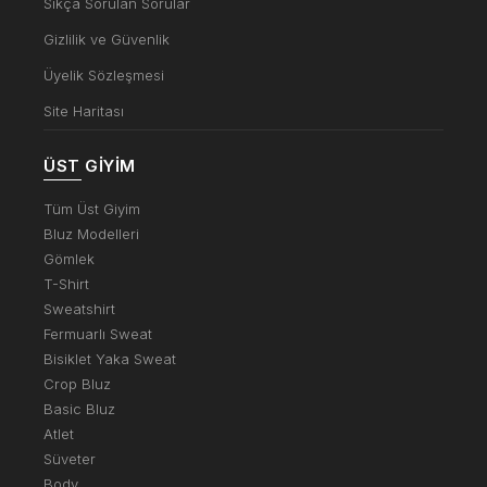
Sıkça Sorulan Sorular
Gizlilik ve Güvenlik
Üyelik Sözleşmesi
Site Haritası
ÜST GIYIM
Tüm Üst Giyim
Bluz Modelleri
Gömlek
T-Shirt
Sweatshirt
Fermuarlı Sweat
Bisiklet Yaka Sweat
Crop Bluz
Basic Bluz
Atlet
Süveter
Body