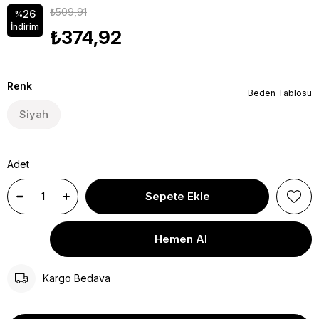
₺509,91
26
%
İndirim
₺374,92
Renk
Beden Tablosu
Siyah
Adet
Kargo Bedava