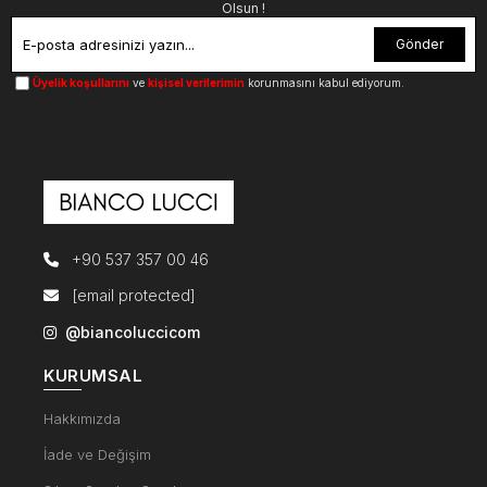
Olsun !
Gönder
Üyelik koşullarını
ve
kişisel verilerimin
korunmasını kabul ediyorum.
+90 537 357 00 46
[email protected]
@biancoluccicom
KURUMSAL
Hakkımızda
İade ve Değişim