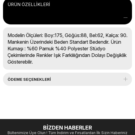
ÜRÜN ÖZELLIKLERI
Modelin Ölçüleri: Boy:175, Göğüs:88, Bel:62, Kalça: 90.
Mankenin Üzerindeki Beden Standart Bedendir. Ürün
Kumaşı : %60 Pamuk %40 Polyester Stüdyo
Çekimlerinde Renkler Işık Farklılığından Dolayı Değişiklik
Gösterebilir.
ÖDEME SEÇENEKLERI
BİZDEN HABERLER
Bültenimize Üye Olun ! Tüm İndirim ve Fırsatlardan İlk Sizin Haberiniz