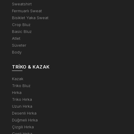
Sweatshirt
Fermuarlı Sweat
Bisiklet Yaka Sweat
Crop Bluz
Basic Bluz
Atlet
Süveter
Body
TRIKO & KAZAK
Kazak
Triko Bluz
Hırka
Triko Hırka
Uzun Hırka
Desenli Hırka
Düğmeli Hırka
Çizgili Hırka
Cepli Hırka