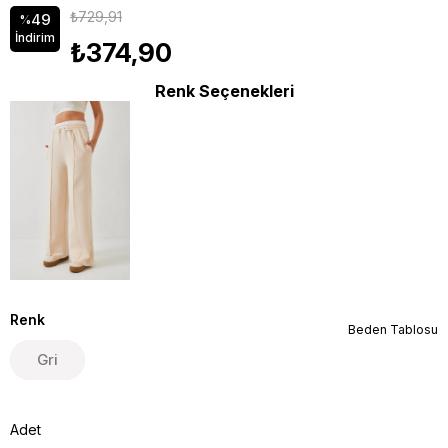
₺729,91
49
%
İndirim
₺374,90
Renk Seçenekleri
Renk
Beden Tablosu
Gri
Adet