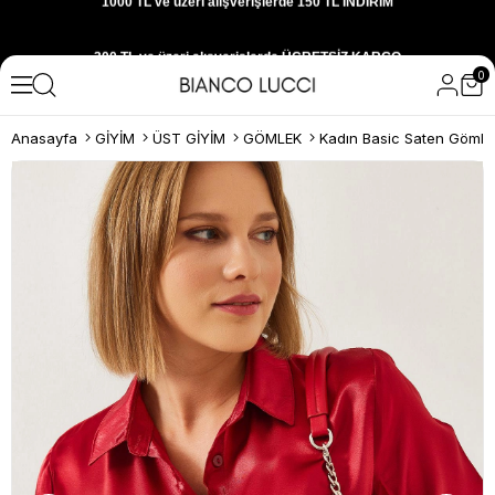
300 TL ve üzeri alışverişlerde ÜCRETSİZ KARGO
0
1000 TL ve üzeri alışverişlerde 150 TL İNDİRİM
Anasayfa
GİYİM
ÜST GİYİM
GÖMLEK
Kadın Basic Saten Gömlek
Yeni sezon ürünlerini hemen keşfedin
300 TL ve üzeri alışverişlerde ÜCRETSİZ KARGO
1000 TL ve üzeri alışverişlerde 150 TL İNDİRİM