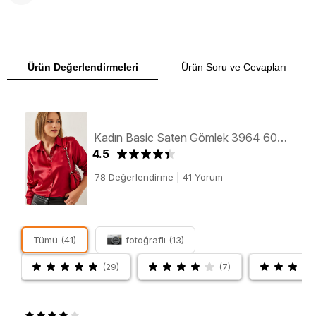
Ürün Değerlendirmeleri
Ürün Soru ve Cevapları
Kadın Basic Saten Gömlek 3964 60351241 - Kırmızı
4.5
78 Değerlendirme
|
41 Yorum
Tümü (41)
fotoğraflı (13)
(29)
(7)