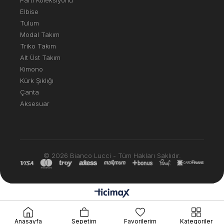
Elbise
Tulum
Modal Takım
Triko Takım
Alt Üst Takım
Kimono
Kürk Şıklığı
Çanta
Aksesuar
© 2026 Bianco Lucci - Tüm Hakları Saklıdır.
Anasayfa
Sepetim
Favorilerim
Kategoriler