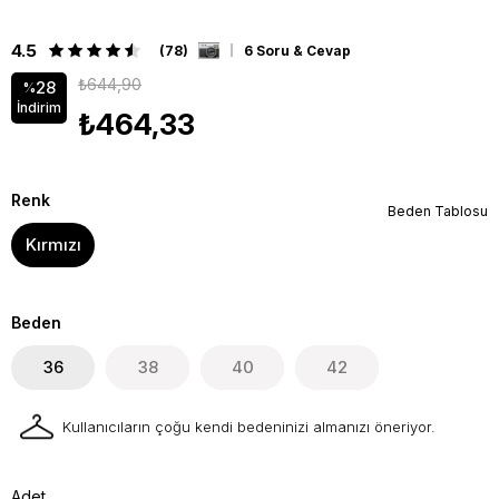
4.5
(78)
6 Soru & Cevap
₺644,90
28
%
İndirim
₺464,33
Renk
Beden Tablosu
Kırmızı
Beden
36
38
40
42
Kullanıcıların çoğu kendi bedeninizi almanızı öneriyor.
Adet