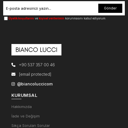
Gönder
Üyelik koşullarını
ve
kişisel verilerimin
korunmasını kabul ediyorum.
+90 537 357 00 46
[email protected]
@biancoluccicom
KURUMSAL
Hakkımızda
İade ve Değişim
Sıkça Sorulan Sorular