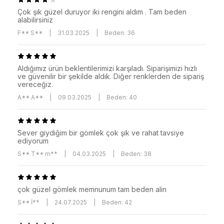
Çok şık güzel duruyor iki rengini aldım . Tam beden
alabilirsiniz
F** S**
|
31.03.2025
|
Beden: 36
Aldığımız ürün beklentilerimizi karşıladı. Siparişimizi hızlı
ve güvenilir bir şekilde aldık. Diğer renklerden de sipariş
vereceğiz.
A** A**
|
09.03.2025
|
Beden: 40
Sever giydiğim bir gömlek çok şık ve rahat tavsiye
ediyorum
S** T** m**
|
04.03.2025
|
Beden: 38
çok güzel gömlek memnunum tam beden alin
S** İ**
|
24.07.2025
|
Beden: 42