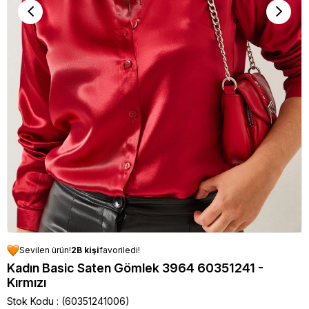
Sevilen ürün!
2B kişi
favoriledi!
Kadın Basic Saten Gömlek 3964 60351241 -
Kırmızı
Stok Kodu
(60351241006)