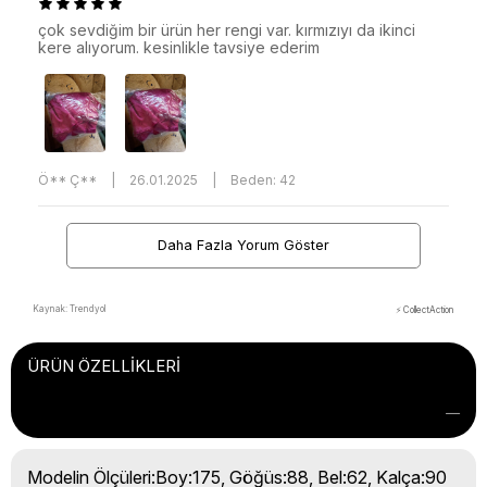
çok sevdiğim bir ürün her rengi var. kırmızıyı da ikinci
kere alıyorum. kesinlikle tavsiye ederim
Ö** Ç**
|
26.01.2025
|
Beden: 42
Daha Fazla Yorum Göster
Kaynak: Trendyol
⚡ CollectAction
ÜRÜN ÖZELLIKLERI
Modelin Ölçüleri:Boy:175, Göğüs:88, Bel:62, Kalça:90