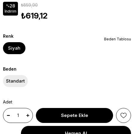
₺859,90
28
%
İndirim
₺619,12
Renk
Beden Tablosu
Siyah
Beden
Standart
Adet