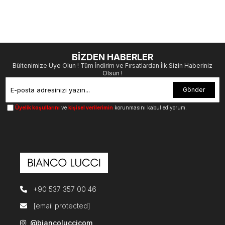
BİZDEN HABERLER
Bültenimize Üye Olun ! Tüm İndirim ve Fırsatlardan İlk Sizin Haberiniz
Olsun !
Gönder
Üyelik koşullarını
ve
kişisel verilerimin
korunmasını kabul ediyorum.
+90 537 357 00 46
[email protected]
@biancoluccicom