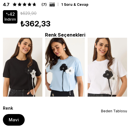
4.7
(7)
1 Soru & Cevap
₺629,90
42
%
İndirim
₺362,33
Renk Seçenekleri
Renk
Beden Tablosu
Mavi