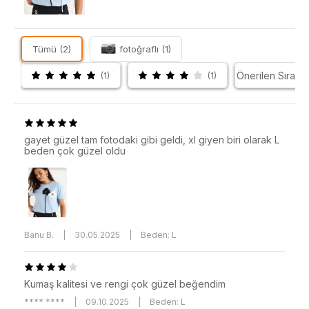
Tümü (2)
fotoğraflı (1)
(1)
(1)
gayet güzel tam fotodaki gibi geldi, xl giyen biri olarak L
beden çok güzel oldu
Banu B.
|
30.05.2025
|
Beden: L
Kumaş kalitesi ve rengi çok güzel beğendim
**** ****
|
09.10.2025
|
Beden: L