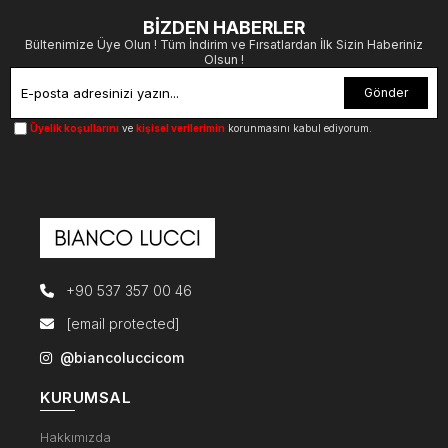
BİZDEN HABERLER
Bültenimize Üye Olun ! Tüm İndirim ve Fırsatlardan İlk Sizin Haberiniz
Olsun !
Gönder
Üyelik koşullarını
ve
kişisel verilerimin
korunmasını kabul ediyorum.
+90 537 357 00 46
[email protected]
@biancoluccicom
KURUMSAL
Hakkımızda