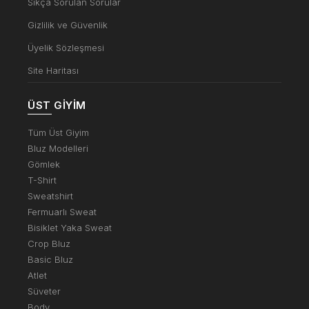
Sıkça Sorulan Sorular
Gizlilik ve Güvenlik
Üyelik Sözleşmesi
Site Haritası
ÜST GIYIM
Tüm Üst Giyim
Bluz Modelleri
Gömlek
T-Shirt
Sweatshirt
Fermuarlı Sweat
Bisiklet Yaka Sweat
Crop Bluz
Basic Bluz
Atlet
Süveter
Body