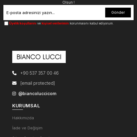
Olsun !
Gönder
Üyelik koşullarını
ve
kişisel verilerimin
korunmasını kabul ediyorum.
+90 537 357 00 46
[email protected]
@biancoluccicom
KURUMSAL
Hakkımızda
İade ve Değişim