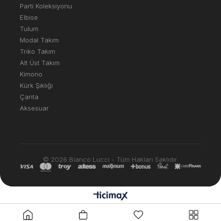
Parti Koleksiyonu
Elbise
Tulum
Modal Takım
Triko Takım
Alt Üst Takım
Kimono
Kürk Şıklığı
Çanta
Aksesuar
© 2026 Bianco Lucci - Tüm Hakları Saklıdır.