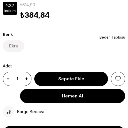
₺614,90
37
%
İndirim
₺384,84
Renk
Beden Tablosu
Ekru
Adet
Kargo Bedava