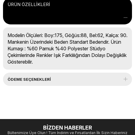
ÜRÜN ÖZELLIKLERI
Modelin Ölçüleri: Boy:175, Göğüs:88, Bel:62, Kalça: 90.
Mankenin Üzerindeki Beden Standart Bedendir. Ürün
Kumaşı : %60 Pamuk %40 Polyester Stüdyo
Çekimlerinde Renkler Işık Farklılığından Dolayı Değişiklik
Gösterebilir.
ÖDEME SEÇENEKLERI
BİZDEN HABERLER
Bültenimize Üye Olun ! Tüm İndirim ve Fırsatlardan İlk Sizin Haberiniz