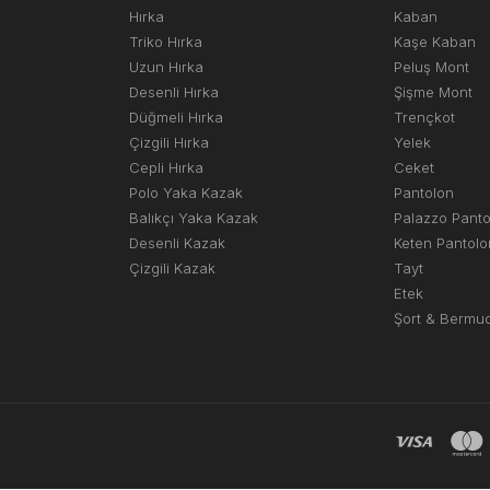
Hırka
Kaban
Triko Hırka
Kaşe Kaban
Uzun Hırka
Peluş Mont
Desenli Hırka
Şişme Mont
Düğmeli Hırka
Trençkot
Çizgili Hırka
Yelek
Cepli Hırka
Ceket
Polo Yaka Kazak
Pantolon
Balıkçı Yaka Kazak
Palazzo Pant
Desenli Kazak
Keten Pantolo
Çizgili Kazak
Tayt
Etek
Şort & Bermu