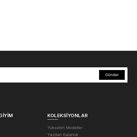
Gönder
GIYIM
KOLEKSIYONLAR
m
Yükselen Modeller
Yazdan Kalanlar