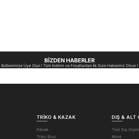
BİZDEN HABERLER
Bültenimize Üye Olun ! Tüm İndirim ve Fırsatlardan İlk Sizin Haberiniz Olsun !
TRIKO & KAZAK
DIŞ & ALT 
Kazak
Tüm Dış Giyi
Triko Bluz
Mont