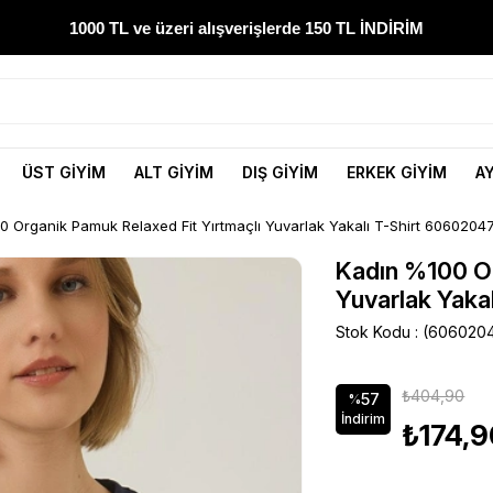
1000 TL ve üzeri alışverişlerde 150 TL İNDİRİM
300 TL ve üzeri alışverişlerde ÜCRETSİZ KARGO
1000 TL ve üzeri alışverişlerde 150 TL İNDİRİM
ÜST GİYİM
ALT GİYİM
DIŞ GİYİM
ERKEK GİYİM
A
Yeni sezon ürünlerini hemen keşfedin
 Organik Pamuk Relaxed Fit Yırtmaçlı Yuvarlak Yakalı T-Shirt 60602047
300 TL ve üzeri alışverişlerde ÜCRETSİZ KARGO
Kadın %100 Or
Yuvarlak Yaka
1000 TL ve üzeri alışverişlerde 150 TL İNDİRİM
Stok Kodu
(606020
₺404,90
57
%
İndirim
₺174,9