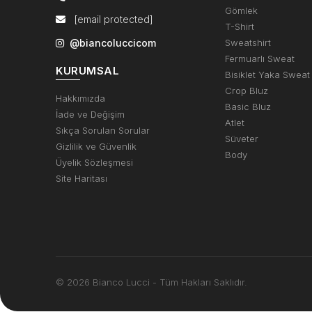
Gömlek
[email protected]
T-Shirt
@biancoluccicom
Sweatshirt
Fermuarlı Sweat
KURUMSAL
Bisiklet Yaka Sweat
Crop Bluz
Hakkımızda
Basic Bluz
İade ve Değişim
Atlet
Sıkça Sorulan Sorular
Süveter
Gizlilik ve Güvenlik
Body
Üyelik Sözleşmesi
Site Haritası
© 2026 Bianco Lucci - Tüm Hakları Saklıdır.