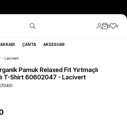
0
0
YAKKABI
ÇANTA
AKSESUAR
 - Lacivert
ganik Pamuk Relaxed Fit Yırtmaçlı
lı T-Shirt 60602047 - Lacivert
47040)
0