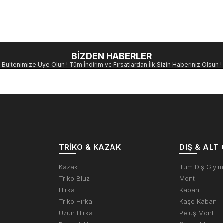
BİZDEN HABERLER
Bültenimize Üye Olun ! Tüm İndirim ve Fırsatlardan İlk Sizin Haberiniz Olsun !
TRIKO & KAZAK
DIŞ & ALT 
Kazak
Tüm Dış Giyi
Triko Bluz
Mont
Hırka
Kaban
Triko Hırka
Kaşe Kaban
Uzun Hırka
Peluş Mont