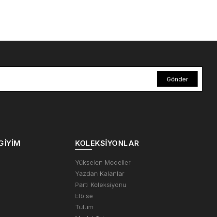
Gönder
GIYIM
KOLEKSIYONLAR
m
Yükselen Modeller
Yazdan Kalanlar
Parti Koleksiyonu
Elbise
Tulum