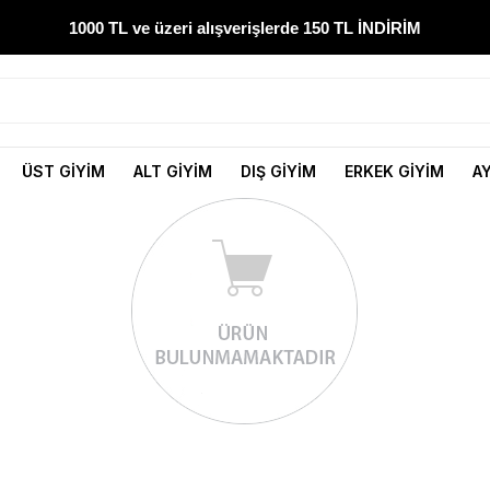
1000 TL ve üzeri alışverişlerde 150 TL İNDİRİM
300 TL ve üzeri alışverişlerde ÜCRETSİZ KARGO
1000 TL ve üzeri alışverişlerde 150 TL İNDİRİM
ÜST GİYİM
ALT GİYİM
DIŞ GİYİM
ERKEK GİYİM
A
Yeni sezon ürünlerini hemen keşfedin
300 TL ve üzeri alışverişlerde ÜCRETSİZ KARGO
1000 TL ve üzeri alışverişlerde 150 TL İNDİRİM