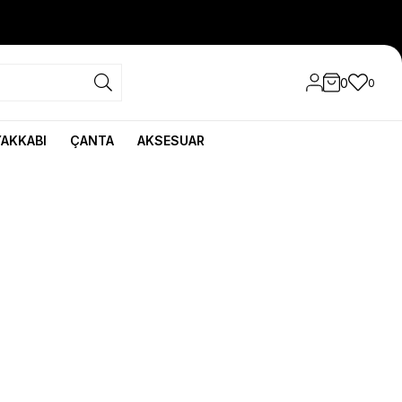
0
0
YAKKABI
ÇANTA
AKSESUAR