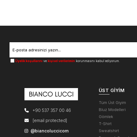
Üyelik koşullarını
ve
kişisel verilerimin
korunmasını kabul ediyorum.
ÜST GIYIM
Tüm Üst Giyim
Bluz Modelleri
+90 537 357 00 46
Gömlek
[email protected]
T-Shirt
@biancoluccicom
Sweatshirt